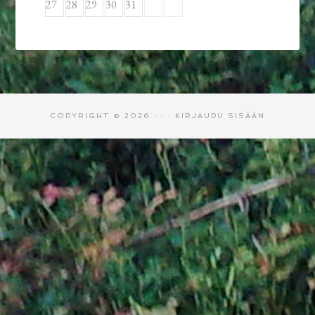
27
28
29
30
31
COPYRIGHT © 2026 · · ·
KIRJAUDU SISÄÄN