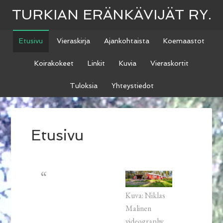
TURKIAN ERÄNKÄVIJÄT RY.
Etusivu
Vieraskirja
Ajankohtaista
Koemaastot
Koirakokeet
Linkit
Kuvia
Vieraskortit
Tuloksia
Yhteystiedot
Etusivu
Kuva: Niklas
Malinen
videography