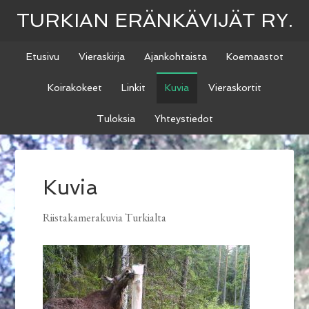
TURKIAN ERÄNKÄVIJÄT RY.
Etusivu
Vieraskirja
Ajankohtaista
Koemaastot
Koirakokeet
Linkit
Kuvia
Vieraskortit
Tuloksia
Yhteystiedot
Kuvia
Riistakamerakuvia Turkialta