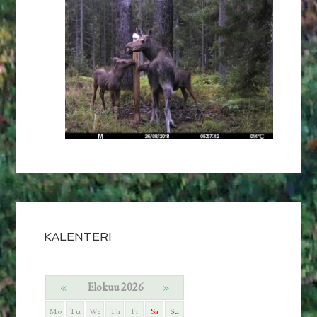
KALENTERI
«
Elokuu 2026
»
Mo
Tu
We
Th
Fr
Sa
Su