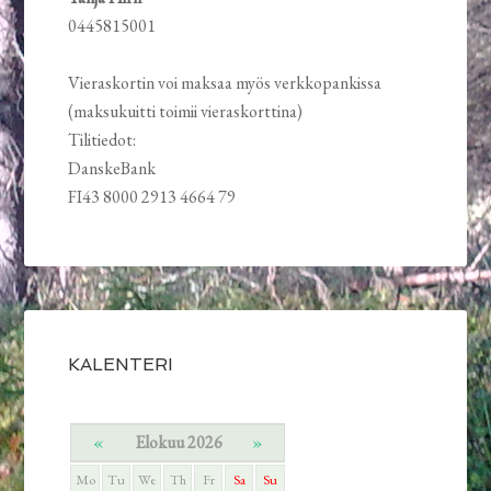
0445815001
Vieraskortin voi maksaa myös verkkopankissa
(maksukuitti toimii vieraskorttina)
Tilitiedot:
DanskeBank
FI43 8000 2913 4664 79
KALENTERI
«
Elokuu 2026
»
Mo
Tu
We
Th
Fr
Sa
Su