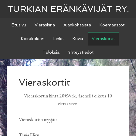
TURKIAN ERÄNKÄVIJÄT RY.
Etusivu
Vieraskirja
Ajankohtaista
Koemaastot
Koirakokeet
Linkit
Kuvia
Vieraskortit
Tuloksia
Yhteystiedot
Vieraskortit
Vieraskortin hinta 20€/vrk, jäsenellä oikeus 10
vieraaseen.
Vieraskortin myyjät:
Tanja Hirn