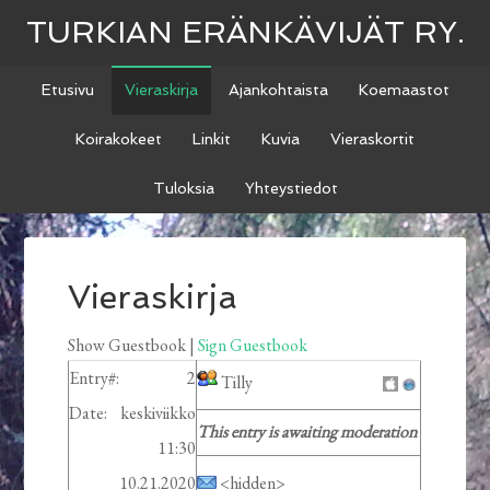
TURKIAN ERÄNKÄVIJÄT RY.
Etusivu
Vieraskirja
Ajankohtaista
Koemaastot
Koirakokeet
Linkit
Kuvia
Vieraskortit
Tuloksia
Yhteystiedot
Vieraskirja
Show Guestbook |
Sign Guestbook
Entry#:
2
Tilly
Date:
keskiviikko
This entry is awaiting moderation
11:30
10.21.2020
<hidden>