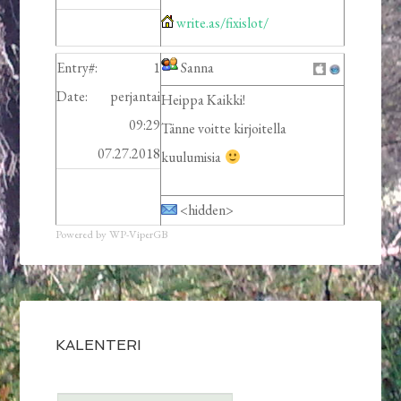
write.as/fixislot/
Entry#:
1
Sanna
Date:
perjantai
Heippa Kaikki!
09:29
Tänne voitte kirjoitella
07.27.2018
kuulumisia
<hidden>
Powered by WP-ViperGB
KALENTERI